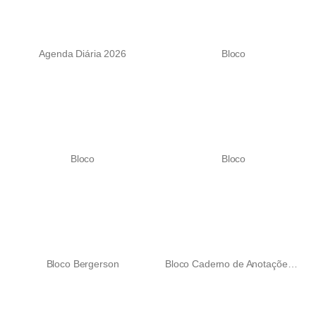
Agenda Diária 2026
Bloco
Bloco
Bloco
Bloco Bergerson
Bloco Caderno de Anotações em Couro Sintético Flamboyant