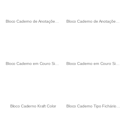
Bloco Caderno de Anotações Moleskine Angorá
Bloco Caderno de Anotações Moleskine Azaléia
Bloco Caderno em Couro Sintético Frizzante
Bloco Caderno em Couro Sintético Real
Bloco Caderno Kraft Color
Bloco Caderno Tipo Fichário com Powerbank