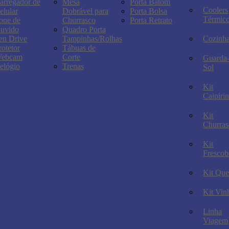
arregador de
Mesa
Porta Batom
Coolers
elular
Dobrável para
Porta Bolsa
Térmic
one de
Churrasco
Porta Retrato
uvido
Quadro Porta
en Drive
Tampinhas/Rolhas
Cozinh
rotetor
Tábuas de
ebcam
Corte
Guarda
elógio
Trenas
Sol
Kit
Caipiri
Kit
Churras
Kit
Frescob
Kit Que
Kit Vin
Linha
Viagem