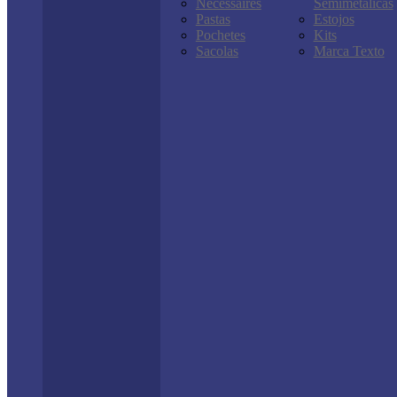
Nécessaires
Semimetálicas
Pastas
Estojos
Pochetes
Kits
Sacolas
Marca Texto