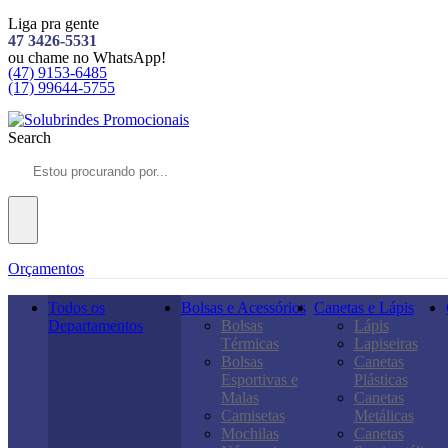
Liga pra gente
47 3426-5531
ou chame no WhatsApp!
(47) 9153-6485
(17) 99644-5755
Search
Orçamentos
Todos os
Bolsas e Acessórios
Canetas e Lápis
Departamentos
Bolsas
Lápis
Térmicas
Lapiseiras
Bolsas
Canetas
Esportivas e
Plásticas
Malas
Canetas
Camisetas
Metálicas
Mochilas
Canetas