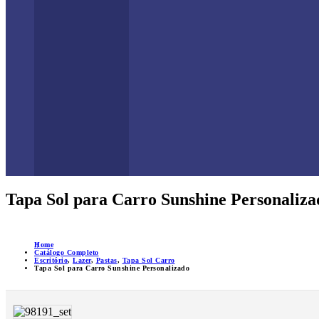
Tapa Sol para Carro Sunshine Personaliza
Home
Catálogo Completo
Escritório
,
Lazer
,
Pastas
,
Tapa Sol Carro
Tapa Sol para Carro Sunshine Personalizado