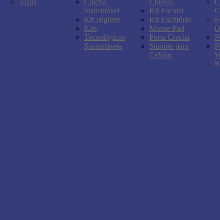
Taças
Crachá
Chuvas
C
Sustentável
Kit Escolar
C
Kit Higiene
Kit Escritório
F
Kits
Mouse Pad
O
Tecnológicos
Porta Crachá
P
Sustentáveis
Suporte para
P
Celular
W
R