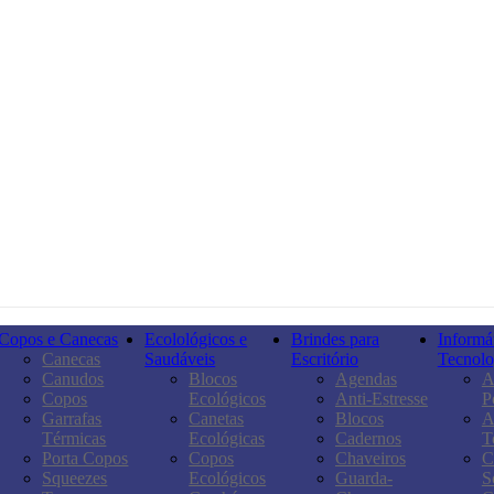
Copos e Canecas
Ecolológicos e
Brindes para
Informát
Canecas
Saudáveis
Escritório
Tecnolo
Canudos
Blocos
Agendas
A
Copos
Ecológicos
Anti-Estresse
P
Garrafas
Canetas
Blocos
A
Térmicas
Ecológicas
Cadernos
T
Porta Copos
Copos
Chaveiros
C
Squeezes
Ecológicos
Guarda-
S