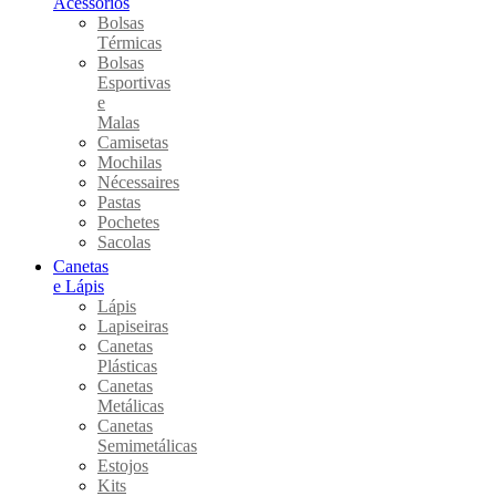
Acessórios
Bolsas
Térmicas
Bolsas
Esportivas
e
Malas
Camisetas
Mochilas
Nécessaires
Pastas
Pochetes
Sacolas
Canetas
e Lápis
Lápis
Lapiseiras
Canetas
Plásticas
Canetas
Metálicas
Canetas
Semimetálicas
Estojos
Kits