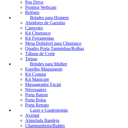
Pen Drive
Protetor Webcam
Relógio
Brindes para Homem
Abridores de Garrafas
Canivetes
Kit Churrasco
Kit Ferramentas
Mesa Dobrável para Churrasco
Quadro Porta Tampinhas/Rolhas
Tábuas de Corte
Trenas
Brindes para Mulher
Espelho Maquiagem
Kit Costura
Kit Manicure
Massageador Facial
Nécessaires
Porta Batom
Porta Bolsa
Porta Retrato
Lazer e Gastronomia
Avental
Almofada Bandeja
Champanheira/Baldes