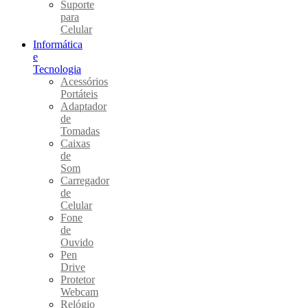
Suporte
para
Celular
Informática
e
Tecnologia
Acessórios
Portáteis
Adaptador
de
Tomadas
Caixas
de
Som
Carregador
de
Celular
Fone
de
Ouvido
Pen
Drive
Protetor
Webcam
Relógio