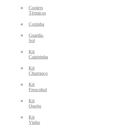
Coolers
Térmicos
Cozinha
Guarda-
Sol
Kit
Caipirinha
Kit
Churrasco
Kit
Frescobol
Kit
Queijo
Kit
Vinho