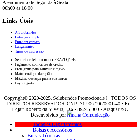
Atendimento de Segunda à Sexta
08h00 às 18:00
Links Úteis
A Solubrindes
Catálogo completo
Entre em contato
Lançamentos
Tipos de impressão
Seu brinde feito no menor PRAZO já visto
Pagamento com cartão de crédito
Frete grátis para Joinville e região
Maior catálogo da região
Máximo destaque para a sua marca
Layout grátis
Copyright© 2020-2025. Solubrindes Promocionais®. TODOS OS
DIREITOS RESERVADOS. CNPJ 31.906.590/0001-40 • Rua
Edjair Roberto da Silveira, 116 • 89245-000 • Araquari/SC
Desenvolvido por
Amana Comunicação
Todos os Departamentos
Bolsas e Acessórios
Bolsas Térmicas