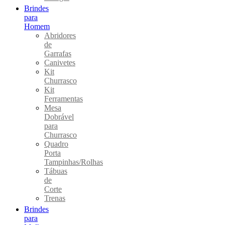
Brindes
para
Homem
Abridores
de
Garrafas
Canivetes
Kit
Churrasco
Kit
Ferramentas
Mesa
Dobrável
para
Churrasco
Quadro
Porta
Tampinhas/Rolhas
Tábuas
de
Corte
Trenas
Brindes
para