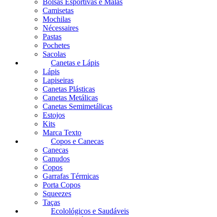
Bolsas Esportivas e Malas
Camisetas
Mochilas
Nécessaires
Pastas
Pochetes
Sacolas
Canetas e Lápis
Lápis
Lapiseiras
Canetas Plásticas
Canetas Metálicas
Canetas Semimetálicas
Estojos
Kits
Marca Texto
Copos e Canecas
Canecas
Canudos
Copos
Garrafas Térmicas
Porta Copos
Squeezes
Taças
Ecolológicos e Saudáveis