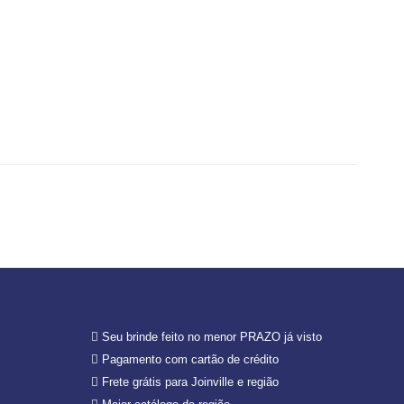
Seu brinde feito no menor PRAZO já visto
Pagamento com cartão de crédito
Frete grátis para Joinville e região