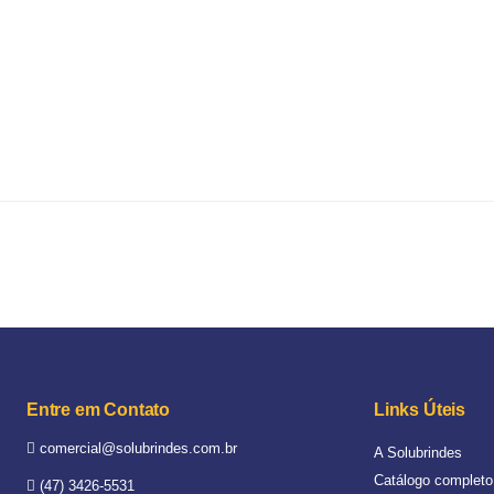
Entre em Contato
Links Úteis
comercial@solubrindes.com.br
A Solubrindes
Catálogo completo
(47) 3426-5531