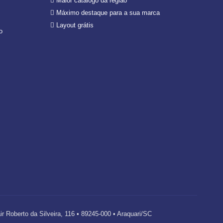
Maior catálogo da região
Máximo destaque para a sua marca
Layout grátis
o
berto da Silveira, 116 • 89245-000 • Araquari/SC