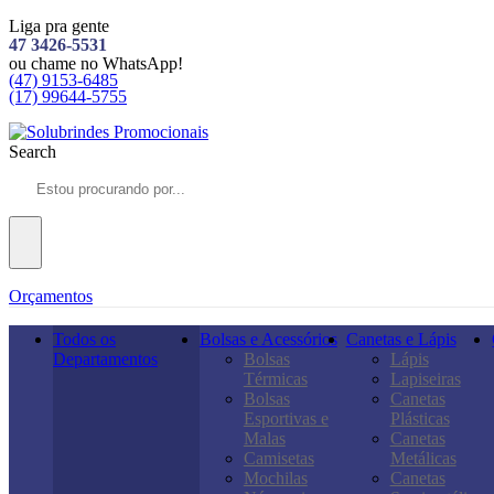
Liga pra gente
47 3426-5531
ou chame no WhatsApp!
(47) 9153-6485
(17) 99644-5755
Search
Orçamentos
Todos os
Bolsas e Acessórios
Canetas e Lápis
Departamentos
Bolsas
Lápis
Térmicas
Lapiseiras
Bolsas
Canetas
Esportivas e
Plásticas
Malas
Canetas
Camisetas
Metálicas
Mochilas
Canetas