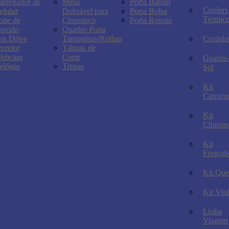
arregador de
Mesa
Porta Batom
Coolers
elular
Dobrável para
Porta Bolsa
Térmic
one de
Churrasco
Porta Retrato
uvido
Quadro Porta
en Drive
Tampinhas/Rolhas
Cozinh
rotetor
Tábuas de
ebcam
Corte
Guarda
elógio
Trenas
Sol
Kit
Caipiri
Kit
Churras
Kit
Frescob
Kit Que
Kit Vin
Linha
Viagem