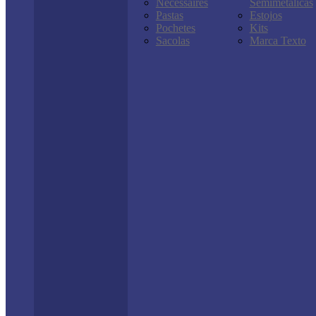
Nécessaires
Semimetálicas
Pastas
Estojos
Pochetes
Kits
Sacolas
Marca Texto