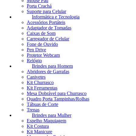
Mouse Pad
Porta Crachá
Suporte para Celular
Informática e Tecnologia
Acessórios Portáteis
Adaptador de Tomadas
Caixas de Som
Carregador de Celular
Fone de Ouvido
Pen Drive
Protetor Webcam
Relógio
Brindes para Homem
Abridores de Garrafas
Canivetes
Kit Churrasco
Kit Ferramentas
Mesa Dobrável para Churrasco
Quadro Porta Tampinhas/Rolhas
Tábuas de Corte
Trenas
Brindes para Mulher
Espelho Maquiagem
Kit Costura
Kit Manicure