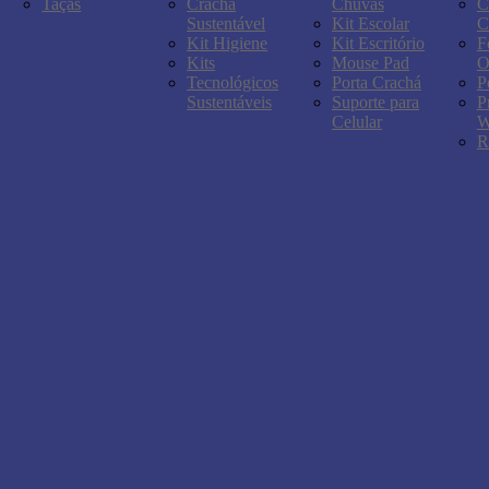
Taças
Crachá
Chuvas
C
Sustentável
Kit Escolar
C
Kit Higiene
Kit Escritório
F
Kits
Mouse Pad
O
Tecnológicos
Porta Crachá
P
Sustentáveis
Suporte para
P
Celular
W
R