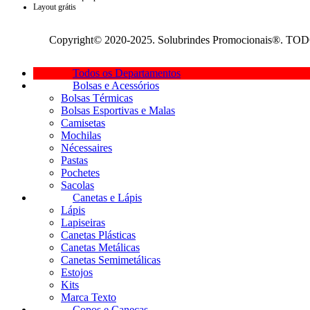
Layout grátis
Copyright© 2020-2025. Solubrindes Promocionais®. TOD
Todos os Departamentos
Bolsas e Acessórios
Bolsas Térmicas
Bolsas Esportivas e Malas
Camisetas
Mochilas
Nécessaires
Pastas
Pochetes
Sacolas
Canetas e Lápis
Lápis
Lapiseiras
Canetas Plásticas
Canetas Metálicas
Canetas Semimetálicas
Estojos
Kits
Marca Texto
Copos e Canecas