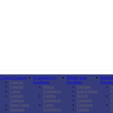
Copos e Canecas
Ecolológicos e
Brindes para
Informát
Canecas
Saudáveis
Escritório
Tecnolo
Canudos
Blocos
Agendas
A
Copos
Ecológicos
Anti-Estresse
P
Garrafas
Canetas
Blocos
A
Térmicas
Ecológicas
Cadernos
T
Porta Copos
Copos
Chaveiros
C
Squeezes
Ecológicos
Guarda-
S