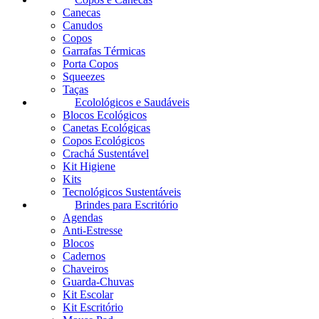
Canecas
Canudos
Copos
Garrafas Térmicas
Porta Copos
Squeezes
Taças
Ecolológicos e Saudáveis
Blocos Ecológicos
Canetas Ecológicas
Copos Ecológicos
Crachá Sustentável
Kit Higiene
Kits
Tecnológicos Sustentáveis
Brindes para Escritório
Agendas
Anti-Estresse
Blocos
Cadernos
Chaveiros
Guarda-Chuvas
Kit Escolar
Kit Escritório