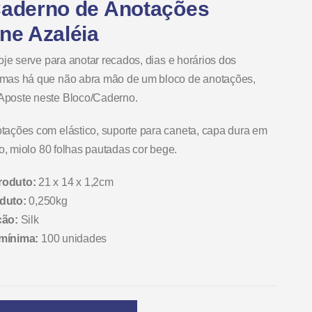
Caderno de Anotações
ne Azaléia
oje serve para anotar recados, dias e horários dos
mas há que não abra mão de um bloco de anotações,
poste neste Bloco/Caderno.
ações com elástico, suporte para caneta, capa dura em
co, miolo 80 folhas pautadas cor bege.
roduto:
21 x 14 x 1,2cm
duto:
0,250kg
ção:
Silk
 mínima:
100 unidades