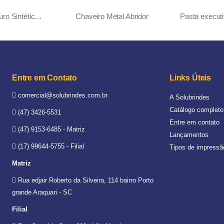
Bloco Caderno em Couro Sintético Frizzante
Chaveiro Metal Abridor
Entre em Contato
Links Úteis
comercial@solubrindes.com.br
A Solubrindes
Catálogo completo
(47) 3426-5531
Entre em contato
(47) 9153-6485 - Matriz
Lançamentos
(17) 99644-5755 - Filial
Tipos de impressã
Matriz
Rua edjair Roberto da Silveira, 114 bairro Porto
grande Araquari - SC
Filial