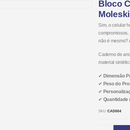
Bloco 
Moleski
Sim, o celular h
compromissos, 
não é mesmo? A
Caderno de anot
material sintéti
✔
Dimensão P
✔
Peso do Pro
✔
Personaliza
✔
Quantidade
SKU:
CAD004