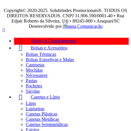
Copyright© 2020-2025. Solubrindes Promocionais®. TODOS OS
DIREITOS RESERVADOS. CNPJ 31.906.590/0001-40 • Rua
Edjair Roberto da Silveira, 116 • 89245-000 • Araquari/SC
Desenvolvido por
Amana Comunicação
Todos os Departamentos
Bolsas e Acessórios
Bolsas Térmicas
Bolsas Esportivas e Malas
Camisetas
Mochilas
Nécessaires
Pastas
Pochetes
Sacolas
Canetas e Lápis
Lápis
Lapiseiras
Canetas Plásticas
Canetas Metálicas
Canetas Semimetálicas
Estojos