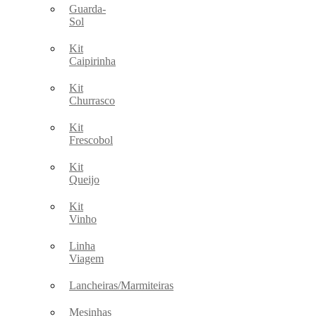
Guarda-
Sol
Kit
Caipirinha
Kit
Churrasco
Kit
Frescobol
Kit
Queijo
Kit
Vinho
Linha
Viagem
Lancheiras/Marmiteiras
Mesinhas