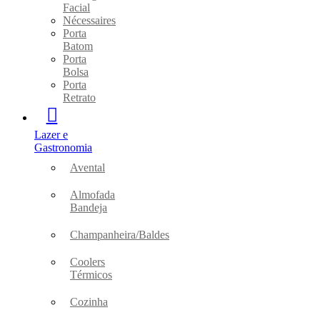
Facial
Nécessaires
Porta
Batom
Porta
Bolsa
Porta
Retrato
Lazer e
Gastronomia
Avental
Almofada
Bandeja
Champanheira/Baldes
Coolers
Térmicos
Cozinha