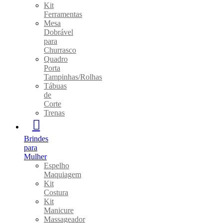
Kit
Ferramentas
Mesa
Dobrável
para
Churrasco
Quadro
Porta
Tampinhas/Rolhas
Tábuas
de
Corte
Trenas
Brindes
para
Mulher
Espelho
Maquiagem
Kit
Costura
Kit
Manicure
Massageador