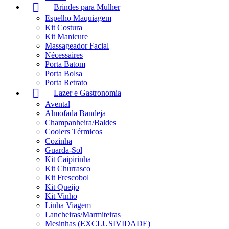
Brindes para Mulher
Espelho Maquiagem
Kit Costura
Kit Manicure
Massageador Facial
Nécessaires
Porta Batom
Porta Bolsa
Porta Retrato
Lazer e Gastronomia
Avental
Almofada Bandeja
Champanheira/Baldes
Coolers Térmicos
Cozinha
Guarda-Sol
Kit Caipirinha
Kit Churrasco
Kit Frescobol
Kit Queijo
Kit Vinho
Linha Viagem
Lancheiras/Marmiteiras
Mesinhas (EXCLUSIVIDADE)