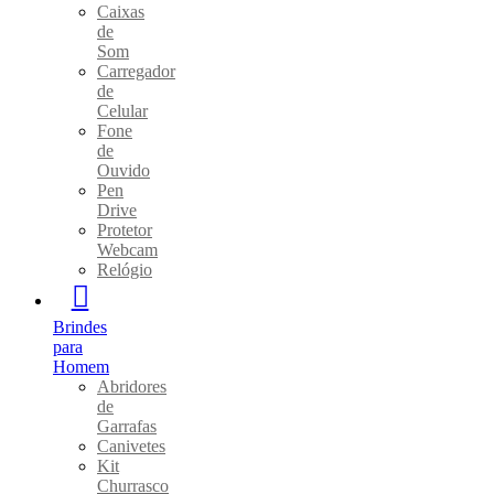
Caixas
de
Som
Carregador
de
Celular
Fone
de
Ouvido
Pen
Drive
Protetor
Webcam
Relógio
Brindes
para
Homem
Abridores
de
Garrafas
Canivetes
Kit
Churrasco