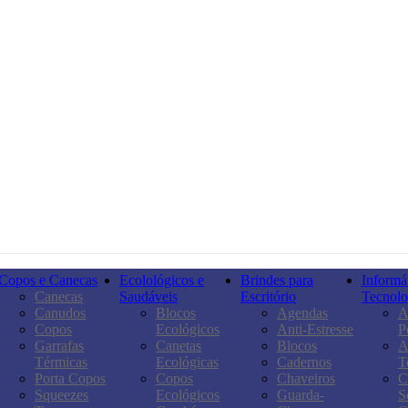
Copos e Canecas
Ecolológicos e
Brindes para
Informát
Canecas
Saudáveis
Escritório
Tecnolo
Canudos
Blocos
Agendas
A
Copos
Ecológicos
Anti-Estresse
P
Garrafas
Canetas
Blocos
A
Térmicas
Ecológicas
Cadernos
T
Porta Copos
Copos
Chaveiros
C
Squeezes
Ecológicos
Guarda-
S