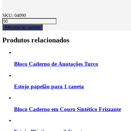
SKU:
04090
Adicionar ao carrinho
Produtos relacionados
Bloco Caderno de Anotações Turco
Estojo papelão para 1 caneta
Bloco Caderno em Couro Sintético Frizzante