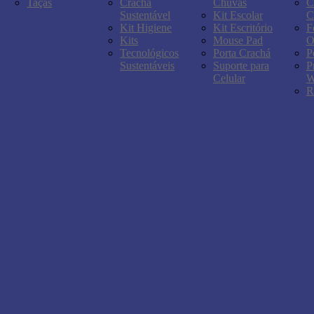
Taças
Crachá
Chuvas
C
Sustentável
Kit Escolar
C
Kit Higiene
Kit Escritório
F
Kits
Mouse Pad
O
Tecnológicos
Porta Crachá
P
Sustentáveis
Suporte para
P
Celular
W
R