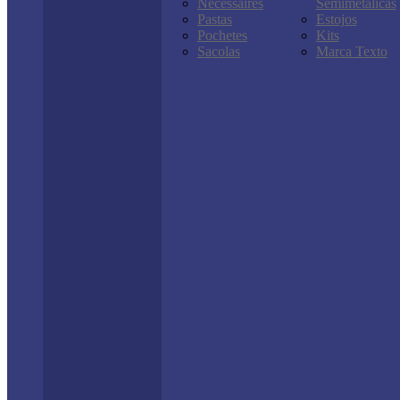
Nécessaires
Semimetálicas
Pastas
Estojos
Pochetes
Kits
Sacolas
Marca Texto