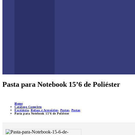
Pasta para Notebook 15’6 de Poliéster
Home
Catálogo Completo
Escritório
,
Bolsas e Acessórios
,
Pastas
,
Pastas
Pasta para Notebook 15’6 de Poliéster