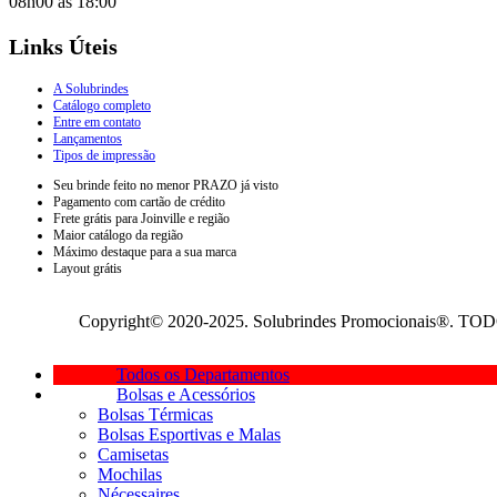
08h00 às 18:00
Links Úteis
A Solubrindes
Catálogo completo
Entre em contato
Lançamentos
Tipos de impressão
Seu brinde feito no menor PRAZO já visto
Pagamento com cartão de crédito
Frete grátis para Joinville e região
Maior catálogo da região
Máximo destaque para a sua marca
Layout grátis
Copyright© 2020-2025. Solubrindes Promocionais®. TOD
Todos os Departamentos
Bolsas e Acessórios
Bolsas Térmicas
Bolsas Esportivas e Malas
Camisetas
Mochilas
Nécessaires