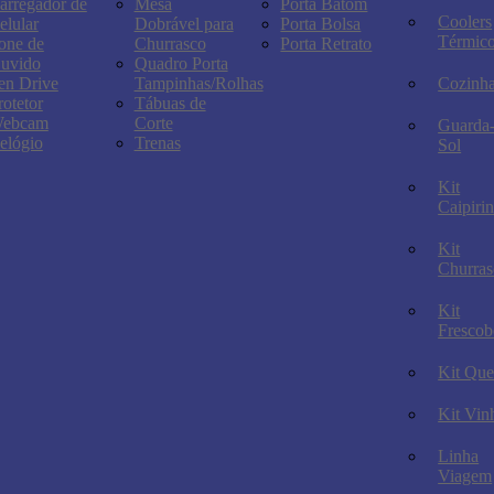
arregador de
Mesa
Porta Batom
Coolers
elular
Dobrável para
Porta Bolsa
Térmic
one de
Churrasco
Porta Retrato
uvido
Quadro Porta
en Drive
Tampinhas/Rolhas
Cozinh
rotetor
Tábuas de
ebcam
Corte
Guarda
elógio
Trenas
Sol
Kit
Caipiri
Kit
Churras
Kit
Frescob
Kit Que
Kit Vin
Linha
Viagem