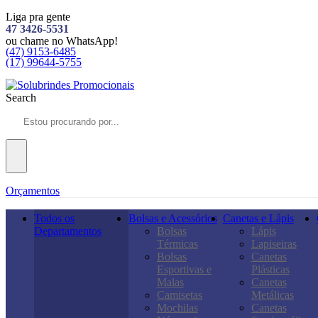
Liga pra gente
47 3426-5531
ou chame no WhatsApp!
(47) 9153-6485
(17) 99644-5755
Search
Orçamentos
Todos os
Bolsas e Acessórios
Canetas e Lápis
Departamentos
Bolsas
Lápis
Térmicas
Lapiseiras
Bolsas
Canetas
Esportivas e
Plásticas
Malas
Canetas
Camisetas
Metálicas
Mochilas
Canetas