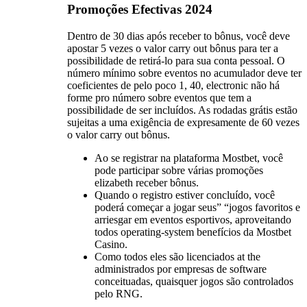
Promoções Efectivas 2024
Dentro de 30 dias após receber to bônus, você deve
apostar 5 vezes o valor carry out bônus para ter a
possibilidade de retirá-lo para sua conta pessoal. O
número mínimo sobre eventos no acumulador deve ter
coeficientes de pelo poco 1, 40, electronic não há
forme pro número sobre eventos que tem a
possibilidade de ser incluídos. As rodadas grátis estão
sujeitas a uma exigência de expresamente de 60 vezes
o valor carry out bônus.
Ao se registrar na plataforma Mostbet, você
pode participar sobre várias promoções
elizabeth receber bônus.
Quando o registro estiver concluído, você
poderá começar a jogar seus” “jogos favoritos e
arriesgar em eventos esportivos, aproveitando
todos operating-system benefícios da Mostbet
Casino.
Como todos eles são licenciados at the
administrados por empresas de software
conceituadas, quaisquer jogos são controlados
pelo RNG.