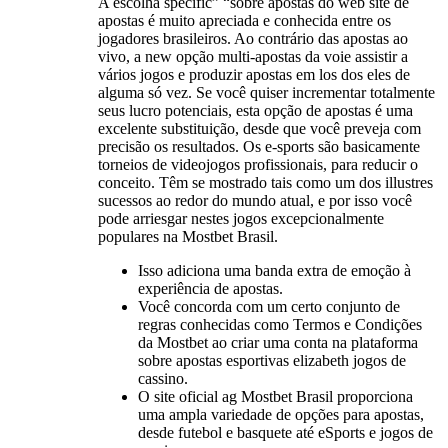
A escolha specific” “sobre apostas do web site de
apostas é muito apreciada e conhecida entre os
jogadores brasileiros. Ao contrário das apostas ao
vivo, a new opção multi-apostas da voie assistir a
vários jogos e produzir apostas em los dos eles de
alguma só vez. Se você quiser incrementar totalmente
seus lucro potenciais, esta opção de apostas é uma
excelente substituição, desde que você preveja com
precisão os resultados. Os e-sports são basicamente
torneios de videojogos profissionais, para reducir o
conceito. Têm se mostrado tais como um dos illustres
sucessos ao redor do mundo atual, e por isso você
pode arriesgar nestes jogos excepcionalmente
populares na Mostbet Brasil.
Isso adiciona uma banda extra de emoção à
experiência de apostas.
Você concorda com um certo conjunto de
regras conhecidas como Termos e Condições
da Mostbet ao criar uma conta na plataforma
sobre apostas esportivas elizabeth jogos de
cassino.
O site oficial ag Mostbet Brasil proporciona
uma ampla variedade de opções para apostas,
desde futebol e basquete até eSports e jogos de