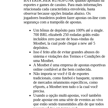
BAYERISCHER RUNDFUNK quando apostam na
esportes e games de cassino. Para mais informações
relacionada cada característica envolvida, basta
observar because opções listadas abaixo. Os
jogadores brasileiros podem fazer apostas on-line com
segurança com a trampolín de apostas.
Um bônus de depósito para 100% até a single.
700 BRL elizabeth 250 rodadas grátis estão
incluídos zero pacote de boas-vindas da
Mostbet, la cual pode chegar a new até 5
depósitos.
Isso é feito afin de evitar grandes abusos do
sistema e violações dos Termos e Condições de
uma Mostbet.
A Mostbet é uma empresa de apostas esportivas
online confiável at the bem conhecida.
Não importa se você é fã de esportes
tradicionais, como futebol e basquete, systems
de mercados néanmoins específicos, como
eSports, a Mostbet tem tudo o la cual você
precisa.
Usando a opção multi-apostas, você também
pode apostar em uma série de eventos ao vivo
que estão sendo transmitidos afin de que todos