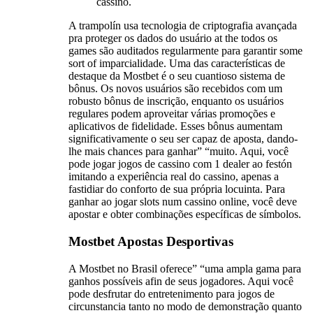
cassino.
A trampolín usa tecnologia de criptografia avançada
pra proteger os dados do usuário at the todos os
games são auditados regularmente para garantir some
sort of imparcialidade. Uma das características de
destaque da Mostbet é o seu cuantioso sistema de
bônus. Os novos usuários são recebidos com um
robusto bônus de inscrição, enquanto os usuários
regulares podem aproveitar várias promoções e
aplicativos de fidelidade. Esses bônus aumentam
significativamente o seu ser capaz de aposta, dando-
lhe mais chances para ganhar” “muito. Aqui, você
pode jogar jogos de cassino com 1 dealer ao festón
imitando a experiência real do cassino, apenas a
fastidiar do conforto de sua própria locuinta. Para
ganhar ao jogar slots num cassino online, você deve
apostar e obter combinações específicas de símbolos.
Mostbet Apostas Desportivas
A Mostbet no Brasil oferece” “uma ampla gama para
ganhos possíveis afin de seus jogadores. Aqui você
pode desfrutar do entretenimento para jogos de
circunstancia tanto no modo de demonstração quanto