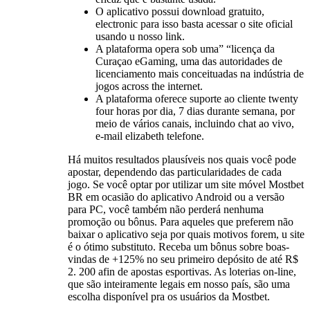
O aplicativo possui download gratuito,
electronic para isso basta acessar o site oficial
usando u nosso link.
A plataforma opera sob uma” “licença da
Curaçao eGaming, uma das autoridades de
licenciamento mais conceituadas na indústria de
jogos across the internet.
A plataforma oferece suporte ao cliente twenty
four horas por dia, 7 dias durante semana, por
meio de vários canais, incluindo chat ao vivo,
e-mail elizabeth telefone.
Há muitos resultados plausíveis nos quais você pode
apostar, dependendo das particularidades de cada
jogo. Se você optar por utilizar um site móvel Mostbet
BR em ocasião do aplicativo Android ou a versão
para PC, você também não perderá nenhuma
promoção ou bônus. Para aqueles que preferem não
baixar o aplicativo seja por quais motivos forem, u site
é o ótimo substituto. Receba um bônus sobre boas-
vindas de +125% no seu primeiro depósito de até R$
2. 200 afin de apostas esportivas. As loterias on-line,
que são inteiramente legais em nosso país, são uma
escolha disponível pra os usuários da Mostbet.