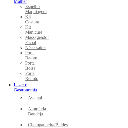
Mulher
Espelho
Maquiagem
Kit
Costura
Kit
Manicure
Massageador
Facial
Nécessaires
Porta
Batom
Porta
Bolsa
Porta
Retrato
Lazer e
Gastronomia
Avental
Almofada
Bandeja
Champanheira/Baldes