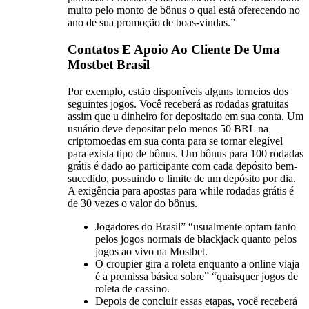
muito pelo monto de bônus o qual está oferecendo no
ano de sua promoção de boas-vindas.”
Contatos E Apoio Ao Cliente De Uma
Mostbet Brasil
Por exemplo, estão disponíveis alguns torneios dos
seguintes jogos. Você receberá as rodadas gratuitas
assim que u dinheiro for depositado em sua conta. Um
usuário deve depositar pelo menos 50 BRL na
criptomoedas em sua conta para se tornar elegível
para exista tipo de bônus. Um bônus para 100 rodadas
grátis é dado ao participante com cada depósito bem-
sucedido, possuindo o limite de um depósito por dia.
A exigência para apostas para while rodadas grátis é
de 30 vezes o valor do bônus.
Jogadores do Brasil” “usualmente optam tanto
pelos jogos normais de blackjack quanto pelos
jogos ao vivo na Mostbet.
O croupier gira a roleta enquanto a online viaja
é a premissa básica sobre” “quaisquer jogos de
roleta de cassino.
Depois de concluir essas etapas, você receberá