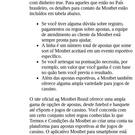
com dinheiro true. Para aqueles que estão no País
brasileiro, os detalhes para contato da Mostbet estão
incluídos em tabela abaixo.
Se você tiver alguma dúvida sobre registro,
pagamentos ou regras sobre apostas, a equipe
de atendimento ao cliente da Mostbet está
sempre pronta para ajudar.
A linha é um número total de apostas que some
sort of Mostbet aceitará em um evento esportivo
específico.
Se você arriesgar na pontuação necessita, por
exemplo, um valor que você ganha é com base
no quão bem você previu o resultado.
Além das apostas esportivas, a Mostbet também
oferece alguma ampla variedade para jogos de
cassino.
O site oficial ag Mostbet Brasil oferece uma ampla
gama de opções de apostas, desde futebol e basquete
até eSports e jogos de cassino. Você concorda com
um certo conjunto sobre regras conhecidas lo que
Termos e Condições da Mostbet ao criar uma conta na
plataforma para apostas esportivas at the jogos de
cassino. O aplicativo Mostbet para smartphone está