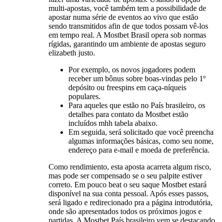
multi-apostas, você também tem a possibilidade de
apostar numa série de eventos ao vivo que estão
sendo transmitidos afin de que todos possam vê-los
em tempo real. A Mostbet Brasil opera sob normas
rígidas, garantindo um ambiente de apostas seguro
elizabeth justo.
Por exemplo, os novos jogadores podem
receber um bônus sobre boas-vindas pelo 1º
depósito ou freespins em caça-níqueis
populares.
Para aqueles que estão no País brasileiro, os
detalhes para contato da Mostbet estão
incluídos mhh tabela abaixo.
Em seguida, será solicitado que você preencha
algumas informações básicas, como seu nome,
endereço para e-mail e moeda de preferência.
Como rendimiento, esta aposta acarreta algum risco,
mas pode ser compensado se o seu palpite estiver
correto. Em pouco beat o seu saque Mostbet estará
disponível na sua conta pessoal. Após esses passos,
será ligado e redirecionado pra a página introdutória,
onde são apresentados todos os próximos jogos e
partidas. A Mostbet País brasileiro vem se destacando