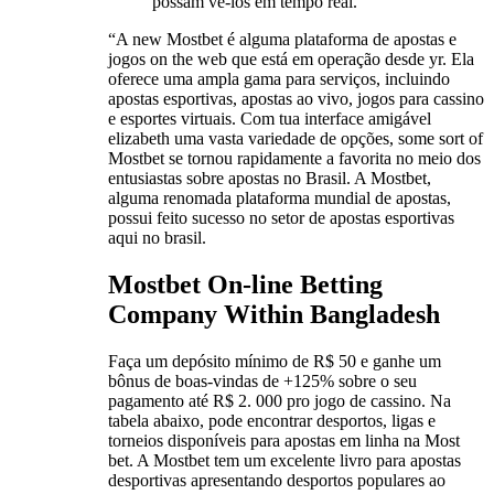
possam vê-los em tempo real.
“A new Mostbet é alguma plataforma de apostas e
jogos on the web que está em operação desde yr. Ela
oferece uma ampla gama para serviços, incluindo
apostas esportivas, apostas ao vivo, jogos para cassino
e esportes virtuais. Com tua interface amigável
elizabeth uma vasta variedade de opções, some sort of
Mostbet se tornou rapidamente a favorita no meio dos
entusiastas sobre apostas no Brasil. A Mostbet,
alguma renomada plataforma mundial de apostas,
possui feito sucesso no setor de apostas esportivas
aqui no brasil.
Mostbet On-line Betting
Company Within Bangladesh
Faça um depósito mínimo de R$ 50 e ganhe um
bônus de boas-vindas de +125% sobre o seu
pagamento até R$ 2. 000 pro jogo de cassino. Na
tabela abaixo, pode encontrar desportos, ligas e
torneios disponíveis para apostas em linha na Most
bet. A Mostbet tem um excelente livro para apostas
desportivas apresentando desportos populares ao