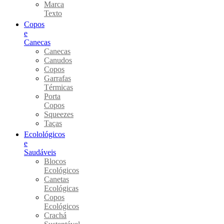
Marca
Texto
Copos
e
Canecas
Canecas
Canudos
Copos
Garrafas
Térmicas
Porta
Copos
Squeezes
Taças
Ecolológicos
e
Saudáveis
Blocos
Ecológicos
Canetas
Ecológicas
Copos
Ecológicos
Crachá