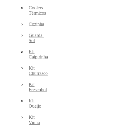
Coolers
Térmicos
Cozinha
Guarda-
Sol
Kit
Caipirinha
Kit
Churrasco
Kit
Frescobol
Kit
Queijo
Kit
Vinho