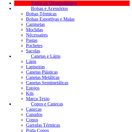
Todos os Departamentos
Bolsas e Acessórios
Bolsas Térmicas
Bolsas Esportivas e Malas
Camisetas
Mochilas
Nécessaires
Pastas
Pochetes
Sacolas
Canetas e Lápis
Lápis
Lapiseiras
Canetas Plásticas
Canetas Metálicas
Canetas Semimetálicas
Estojos
Kits
Marca Texto
Copos e Canecas
Canecas
Canudos
Copos
Garrafas Térmicas
Porta Copos