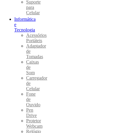
Suporte
para
Celular
Informática
e
Tecnologia
Acessórios
Portáteis
Adaptador
de
Tomadas
Caixas
de
Som
Carregador
de
Celular
Fone
de
Ouvido
Pen
Drive
Protetor
Webcam
Relógio