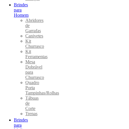
Brindes
para
Homem
Abridores
de
Garrafas
Canivetes
Kit
Churrasco
Kit
Ferramentas
Mesa
Dobrável
para
Churrasco
Quadro
Porta
Tampinhas/Rolhas
Tábuas
de
Corte
Trenas
Brindes
para