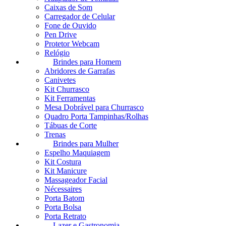
Caixas de Som
Carregador de Celular
Fone de Ouvido
Pen Drive
Protetor Webcam
Relógio
Brindes para Homem
Abridores de Garrafas
Canivetes
Kit Churrasco
Kit Ferramentas
Mesa Dobrável para Churrasco
Quadro Porta Tampinhas/Rolhas
Tábuas de Corte
Trenas
Brindes para Mulher
Espelho Maquiagem
Kit Costura
Kit Manicure
Massageador Facial
Nécessaires
Porta Batom
Porta Bolsa
Porta Retrato
Lazer e Gastronomia