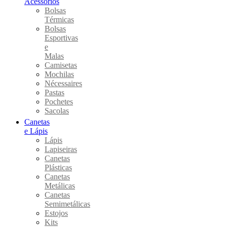
Acessórios
Bolsas
Térmicas
Bolsas
Esportivas
e
Malas
Camisetas
Mochilas
Nécessaires
Pastas
Pochetes
Sacolas
Canetas
e Lápis
Lápis
Lapiseiras
Canetas
Plásticas
Canetas
Metálicas
Canetas
Semimetálicas
Estojos
Kits