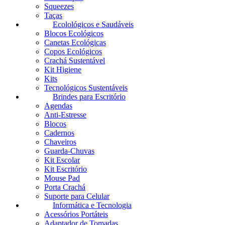
Squeezes
Taças
Ecolológicos e Saudáveis
Blocos Ecológicos
Canetas Ecológicas
Copos Ecológicos
Crachá Sustentável
Kit Higiene
Kits
Tecnológicos Sustentáveis
Brindes para Escritório
Agendas
Anti-Estresse
Blocos
Cadernos
Chaveiros
Guarda-Chuvas
Kit Escolar
Kit Escritório
Mouse Pad
Porta Crachá
Suporte para Celular
Informática e Tecnologia
Acessórios Portáteis
Adaptador de Tomadas