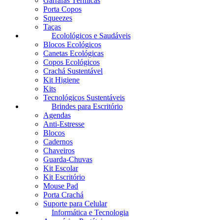
Garrafas Térmicas
Porta Copos
Squeezes
Taças
Ecolológicos e Saudáveis
Blocos Ecológicos
Canetas Ecológicas
Copos Ecológicos
Crachá Sustentável
Kit Higiene
Kits
Tecnológicos Sustentáveis
Brindes para Escritório
Agendas
Anti-Estresse
Blocos
Cadernos
Chaveiros
Guarda-Chuvas
Kit Escolar
Kit Escritório
Mouse Pad
Porta Crachá
Suporte para Celular
Informática e Tecnologia