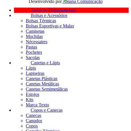
Desenvolvido por
Amana Comunicação
Todos os Departamentos
Bolsas e Acessórios
Bolsas Térmicas
Bolsas Esportivas e Malas
Camisetas
Mochilas
Nécessaires
Pastas
Pochetes
Sacolas
Canetas e Lápis
Lápis
Lapiseiras
Canetas Plásticas
Canetas Metálicas
Canetas Semimetálicas
Estojos
Kits
Marca Texto
Copos e Canecas
Canecas
Canudos
Copos