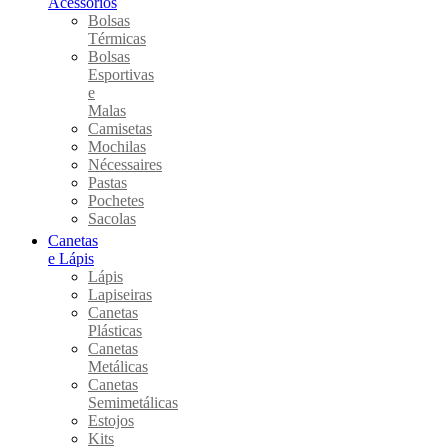
Acessórios
Bolsas
Térmicas
Bolsas
Esportivas
e
Malas
Camisetas
Mochilas
Nécessaires
Pastas
Pochetes
Sacolas
Canetas
e Lápis
Lápis
Lapiseiras
Canetas
Plásticas
Canetas
Metálicas
Canetas
Semimetálicas
Estojos
Kits