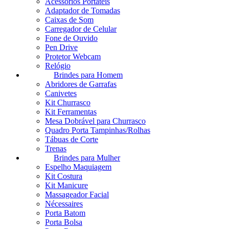
Acessórios Portáteis
Adaptador de Tomadas
Caixas de Som
Carregador de Celular
Fone de Ouvido
Pen Drive
Protetor Webcam
Relógio
Brindes para Homem
Abridores de Garrafas
Canivetes
Kit Churrasco
Kit Ferramentas
Mesa Dobrável para Churrasco
Quadro Porta Tampinhas/Rolhas
Tábuas de Corte
Trenas
Brindes para Mulher
Espelho Maquiagem
Kit Costura
Kit Manicure
Massageador Facial
Nécessaires
Porta Batom
Porta Bolsa