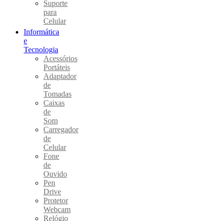
Suporte
para
Celular
Informática
e
Tecnologia
Acessórios
Portáteis
Adaptador
de
Tomadas
Caixas
de
Som
Carregador
de
Celular
Fone
de
Ouvido
Pen
Drive
Protetor
Webcam
Relógio