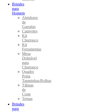
Brindes
para
Homem
Abridores
de
Garrafas
Canivetes
Kit
Churrasco
Kit
Ferramentas
Mesa
Dobrável
para
Churrasco
Quadro
Porta
Tampinhas/Rolhas
Tábuas
de
Corte
Trenas
Brindes
para