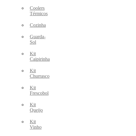
Coolers
Térmicos
Cozinha
Guarda-
Sol
Kit
Caipirinha
Kit
Churrasco
Kit
Frescobol
Kit
Queijo
Kit
Vinho